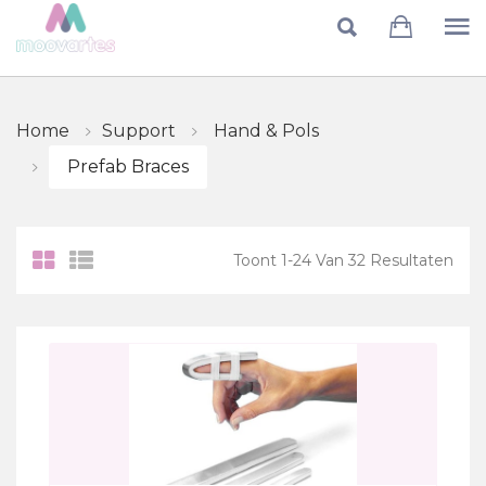
Skip to main content
Home
Support
Hand & Pols
Prefab Braces
Toont
1
-
24
Van
32
Resultaten