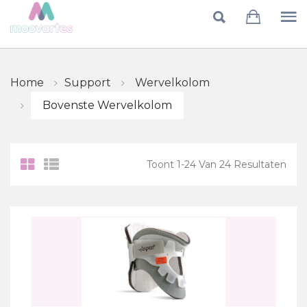
Skip to main content
Home
Support
Wervelkolom
Bovenste Wervelkolom
Toont
1
-
24
Van
24
Resultaten