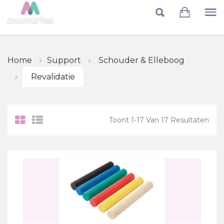
Skip to main content
Home
Support
Schouder & Elleboog
Revalidatie
Toont
1
-
17
Van
17
Resultaten