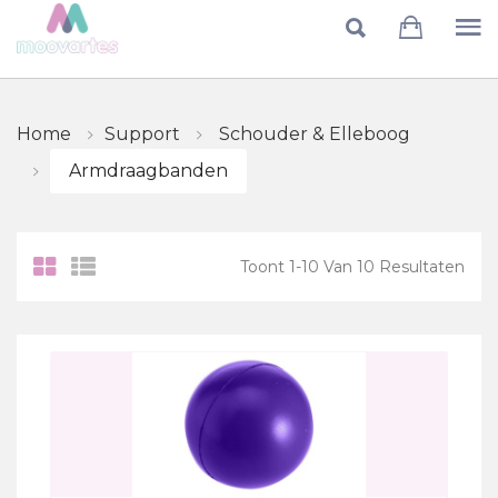
Skip to main content
Home
Support
Schouder & Elleboog
Armdraagbanden
Toont
1
-
10
Van
10
Resultaten