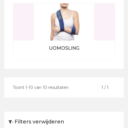
Bekijk alle producten
UOMOSLING
Bekijk alle producten
Toont
1
-
10
van
10
resultaten
<
1
/
1
>
Filters verwijderen
×