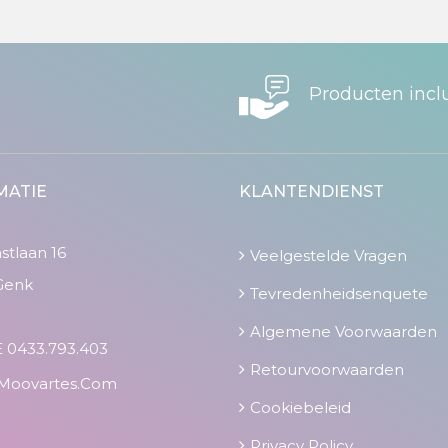
Producten incl
MATIE
KLANTENDIENST
tlaan 16
Veelgestelde Vragen
Genk
Tevredenheidsenquete
Algemene Voorwaarden
 0433.793.403
Retourvoorwaarden
moovartes.com
Cookiebeleid
Privacy Policy