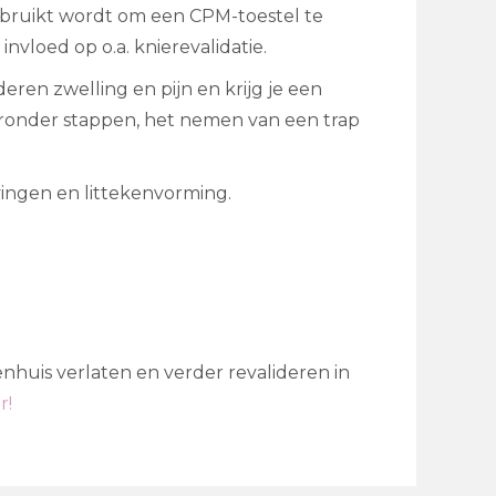
ebruikt wordt om een CPM-toestel te
nvloed op o.a. knierevalidatie.
en zwelling en pijn en krijg je een
aronder stappen, het nemen van een trap
evingen en littekenvorming.
nhuis verlaten en verder revalideren in
r!