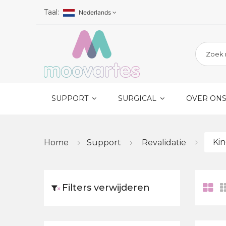
Skip to main content
Taal:
Nederlands
SUPPORT
SURGICAL
OVER ON
Ki
Home
Support
Revalidatie
Filters verwijderen
×