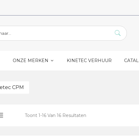
S
ONZE MERKEN
KINETEC VERHUUR
CATA
netec CPM
Toont
1
-
16
Van
16
Resultaten