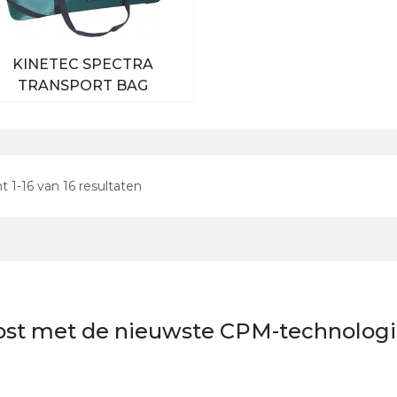
KINETEC SPECTRA
TRANSPORT BAG
Bekijk alle producten
nt
1
-
16
van
16
resultaten
oost met de nieuwste CPM-technolog