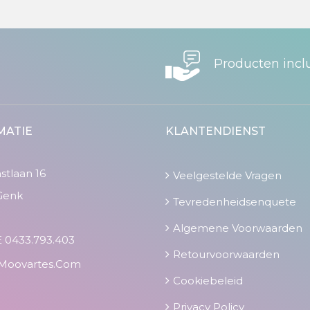
Producten incl
MATIE
KLANTENDIENST
tlaan 16
Veelgestelde Vragen
Genk
Tevredenheidsenquete
Algemene Voorwaarden
 0433.793.403
Retourvoorwaarden
moovartes.com
Cookiebeleid
Privacy Policy