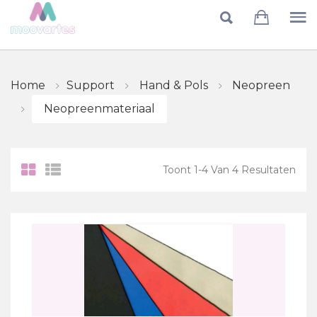
Skip to main content
Home
Support
Hand & Pols
Neopreen
Neopreenmateriaal
Toont
1
-
4
Van
4
Resultaten